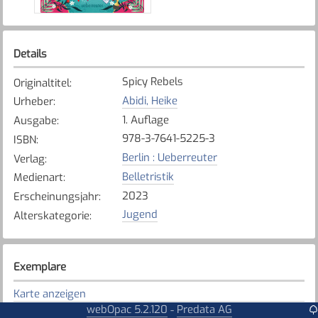
Details
Spicy Rebels
Originaltitel
:
Abidi, Heike
Urheber
:
1. Auflage
Ausgabe
:
978-3-7641-5225-3
ISBN
:
Berlin : Ueberreuter
Verlag
:
Belletristik
Medienart
:
2023
Erscheinungsjahr
:
Jugend
Alterskategorie
:
Exemplare
Karte anzeigen
webOpac 5.2.120
Predata AG
-
Tafers - St. Antoni - Alterswil
Bibliothek
: