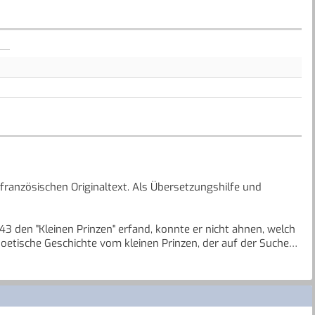
ranzösischen Originaltext. Als Übersetzungshilfe und
43 den "Kleinen Prinzen" erfand, konnte er nicht ahnen, welch
poetische Geschichte vom kleinen Prinzen, der auf der Suche
e Faszination aus. Sie ist ein Plädoyer für Menschlichkeit,