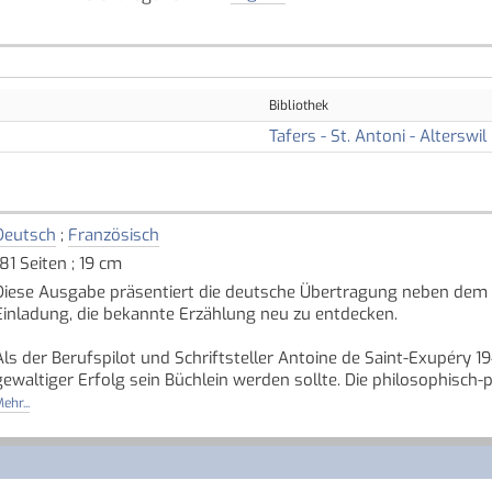
Bibliothek
Tafers - St. Antoni - Alterswil
Deutsch
;
Französisch
181 Seiten ; 19 cm
Diese Ausgabe präsentiert die deutsche Übertragung neben dem f
Einladung, die bekannte Erzählung neu zu entdecken.
Als der Berufspilot und Schriftsteller Antoine de Saint-Exupéry 19
gewaltiger Erfolg sein Büchlein werden sollte. Die philosophisch-
nach Freunden allerlei seltsame Planeten bereist, übt ungebrochen
ehr...
das in über 240 Sprachen und Dialekte übersetzt worden ist.
Quelle: Buchhaus.ch, bearbeitet mit ChatGPT
]