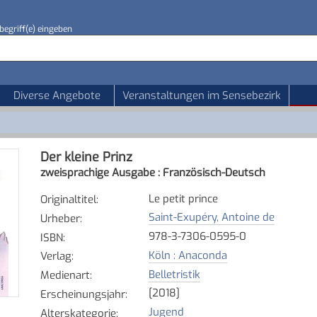
begriff(e) eingeben
Diverse Angebote
Veranstaltungen im Sensebezirk
Der kleine Prinz
zweisprachige Ausgabe : Französisch-Deutsch
Le petit prince
Originaltitel
:
Saint-Exupéry, Antoine de
Urheber
:
978-3-7306-0595-0
ISBN
:
Köln : Anaconda
Verlag
:
Belletristik
Medienart
:
[2018]
Erscheinungsjahr
:
Jugend
Alterskategorie
: