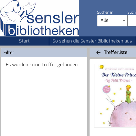
Suchen in
Such
Alle
Start
So sehen die Sensler Bibliotheken aus
Filter
Trefferliste
Es wurden keine Treffer gefunden.