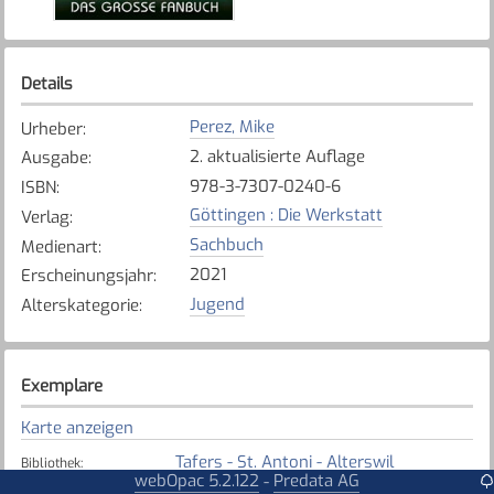
Details
Perez, Mike
Urheber
:
2. aktualisierte Auflage
Ausgabe
:
978-3-7307-0240-6
ISBN
:
Göttingen : Die Werkstatt
Verlag
:
Sachbuch
Medienart
:
2021
Erscheinungsjahr
:
Jugend
Alterskategorie
:
Exemplare
Karte anzeigen
Tafers - St. Antoni - Alterswil
Bibliothek
:
webOpac 5.2.122
Predata AG
-
Verfügbar
Exemplarstatus
: