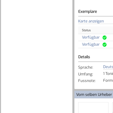
Exemplare
Karte anzeigen
Status
Verfügbar
Verfügbar
Details
Deut
Sprache
:
1 Ton
Umfang
:
Form:
Fussnote
:
Vom selben Urheber