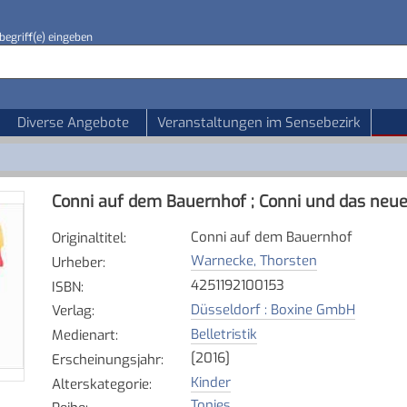
begriff(e) eingeben
Diverse Angebote
Veranstaltungen im Sensebezirk
Conni auf dem Bauernhof ; Conni und das neu
Conni auf dem Bauernhof
Originaltitel
:
Warnecke, Thorsten
Urheber
:
4251192100153
ISBN
:
Düsseldorf : Boxine GmbH
Verlag
:
Belletristik
Medienart
:
[2016]
Erscheinungsjahr
:
Kinder
Alterskategorie
:
Tonies