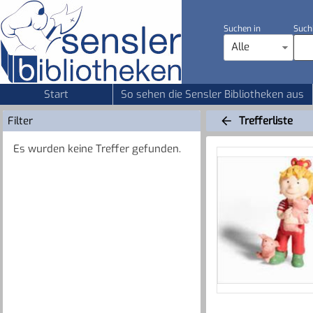
Suchen in
Such
Alle
Start
So sehen die Sensler Bibliotheken aus
Filter
Trefferliste
Es wurden keine Treffer gefunden.