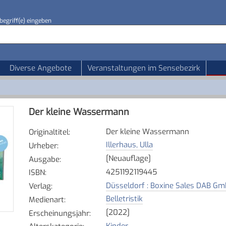
begriff(e) eingeben
Diverse Angebote
Veranstaltungen im Sensebezirk
Der kleine Wassermann
Der kleine Wassermann
Originaltitel
:
Illerhaus, Ulla
Urheber
:
[Neuauflage]
Ausgabe
:
4251192119445
ISBN
:
Düsseldorf : Boxine Sales DAB G
Verlag
:
Belletristik
Medienart
:
[2022]
Erscheinungsjahr
:
Kinder