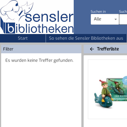
Suchen in
Such
Alle
Start
So sehen die Sensler Bibliotheken aus
Filter
Trefferliste
Es wurden keine Treffer gefunden.