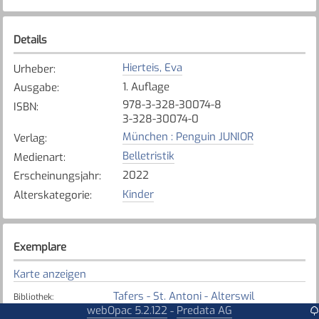
Details
Hierteis, Eva
Urheber
:
1. Auflage
Ausgabe
:
978-3-328-30074-8
ISBN
:
3-328-30074-0
München : Penguin JUNIOR
Verlag
:
Belletristik
Medienart
:
2022
Erscheinungsjahr
:
Kinder
Alterskategorie
:
Exemplare
Karte anzeigen
Tafers - St. Antoni - Alterswil
Bibliothek
:
webOpac 5.2.122
Predata AG
-
Nicht verfügbar
Exemplarstatus
: