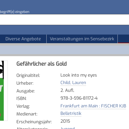
begriff(e) eingeben
Diverse Angebote
Veranstaltungen im Sensebezirk
Gefährlicher als Gold
Look into my eyes
Originaltitel
:
Child, Lauren
Urheber
:
2. Aufl.
Ausgabe
:
978-3-596-81172-4
ISBN
:
Frankfurt am Main : FISCHER KJB
Verlag
:
Belletristik
Medienart
:
2015
Erscheinungsjahr
:
Jugend