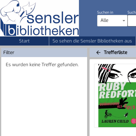
Suchen in
Such
Alle
Start
So sehen die Sensler Bibliotheken aus
Filter
Trefferliste
Es wurden keine Treffer gefunden.