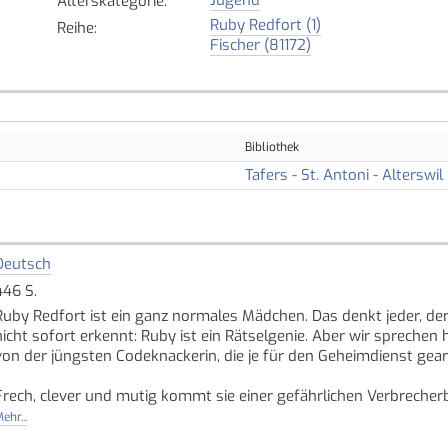
Alterskategorie
:
Ruby Redfort (1)
Reihe
:
Fischer (81172)
Bibliothek
Tafers - St. Antoni - Alterswil
Deutsch
446 S.
Ruby Redfort ist ein ganz normales Mädchen. Das denkt jeder, der 
nicht sofort erkennt: Ruby ist ein Rätselgenie. Aber wir sprechen
von der jüngsten Codeknackerin, die je für den Geheimdienst gear
Frech, clever und mutig kommt sie einer gefährlichen Verbrecher
ehr...
Super-intelligent, super-clever, super-sympathisch ... Super-Ruby l