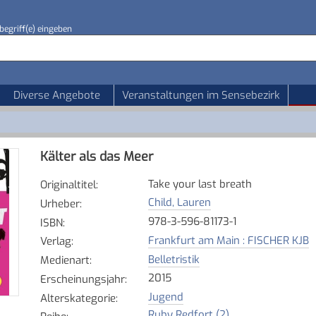
begriff(e) eingeben
Diverse Angebote
Veranstaltungen im Sensebezirk
Kälter als das Meer
Take your last breath
Originaltitel
:
Child, Lauren
Urheber
:
978-3-596-81173-1
ISBN
:
Frankfurt am Main : FISCHER KJB
Verlag
:
Belletristik
Medienart
:
2015
Erscheinungsjahr
:
Jugend
Alterskategorie
:
Ruby Redfort (2)