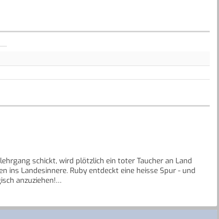
hrgang schickt, wird plötzlich ein toter Taucher an Land
n ins Landesinnere. Ruby entdeckt eine heisse Spur - und
isch anzuziehen!
öst ihren zweiten Fall!