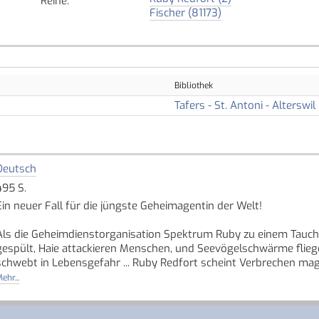
Reihe
:
Fischer (81173)
Bibliothek
Tafers - St. Antoni - Alterswil
Deutsch
495 S.
Ein neuer Fall für die jüngste Geheimagentin der Welt!
Als die Geheimdienstorganisation Spektrum Ruby zu einem Tauchle
gespült, Haie attackieren Menschen, und Seevögelschwärme fliege
schwebt in Lebensgefahr ... Ruby Redfort scheint Verbrechen mag
ehr...
Super-intelligent, super-clever, super-sympathisch ... Super-Ruby l
Quelle: Buchhaus.ch, bearbeitet mit ChatGPT
]