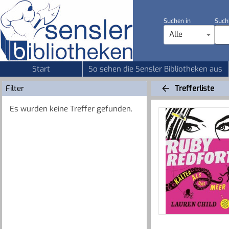
Suchen in
Such
Alle
Start
So sehen die Sensler Bibliotheken aus
Filter
Trefferliste
Es wurden keine Treffer gefunden.