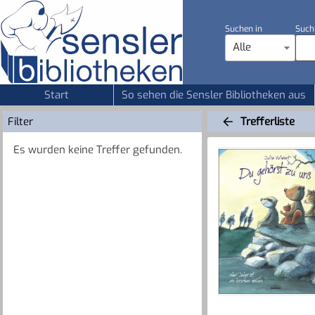
Suchen in
Such
Alle
Start
So sehen die Sensler Bibliotheken aus
Filter
Trefferliste
Es wurden keine Treffer gefunden.