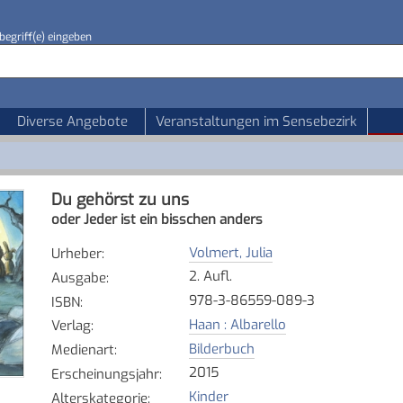
begriff(e) eingeben
Diverse Angebote
Veranstaltungen im Sensebezirk
Du gehörst zu uns
oder Jeder ist ein bisschen anders
Volmert, Julia
Urheber
:
2. Aufl.
Ausgabe
:
978-3-86559-089-3
ISBN
:
Haan : Albarello
Verlag
:
Bilderbuch
Medienart
:
2015
Erscheinungsjahr
:
Kinder
Alterskategorie
: