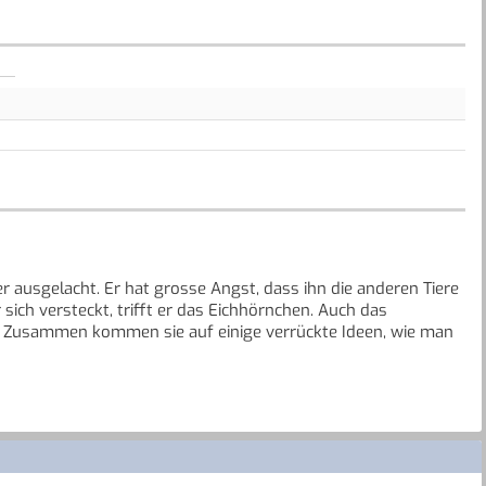
r ausgelacht. Er hat grosse Angst, dass ihn die anderen Tiere
 sich versteckt, trifft er das Eichhörnchen. Auch das
st. Zusammen kommen sie auf einige verrückte Ideen, wie man
ich nicht an seiner roten Bärennase und versichern ihm, dass
 soll sich über die anderen lustig machen!
e Art etwas Besonderes ist, dass man andere so akzeptieren