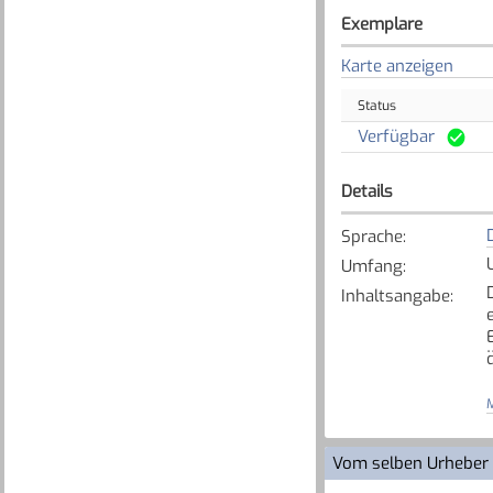
Exemplare
Karte anzeigen
Status
Verfügbar
Details
Sprache
:
Umfang
:
Inhaltsangabe
:
M
Vom selben Urheber
s