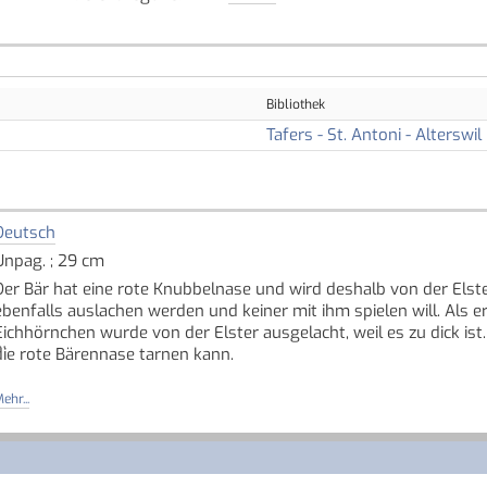
Bibliothek
Tafers - St. Antoni - Alterswil
Deutsch
Unpag. ; 29 cm
Der Bär hat eine rote Knubbelnase und wird deshalb von der Elste
ebenfalls auslachen werden und keiner mit ihm spielen will. Als er
Eichhörnchen wurde von der Elster ausgelacht, weil es zu dick i
die rote Bärennase tarnen kann.
Das klappt jedoch nicht so gut, doch die Spielkameraden stören s
ehr...
er zu ihnen gehört. Denn jeder darf so sein, wie er ist. Und keiner
Ein Bilderbuch über das Anderssein. Darüber, dass jeder auf sein
oll, wie sie sind.