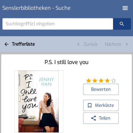
Senslerbibliotheken - Suche
Suchbegriff(e) eingeben
Trefferliste
Zurück
Nächste
P.S. I still love you
Bewerten
Merkliste
Teilen