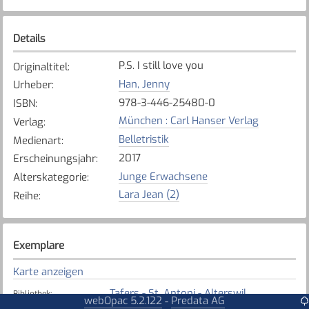
Details
P.S. I still love you
Originaltitel
:
Han, Jenny
Urheber
:
978-3-446-25480-0
ISBN
:
München : Carl Hanser Verlag
Verlag
:
Belletristik
Medienart
:
2017
Erscheinungsjahr
:
Junge Erwachsene
Alterskategorie
:
Lara Jean (2)
Reihe
:
Exemplare
Karte anzeigen
Tafers - St. Antoni - Alterswil
Bibliothek
:
webOpac 5.2.122
Predata AG
-