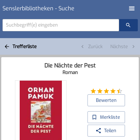
Senslerbibliotheken - Suche
Suchbegriff(e) eingeben
Trefferliste
Zurück
Nächste
Die Nächte der Pest
Roman
Bewerten
Merkliste
Teilen