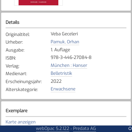
Details
Veba Geceleri
Originaltitel
:
Pamuk, Orhan
Urheber
:
1. Auflage
Ausgabe
:
978-3-446-27084-8
ISBN
:
München : Hanser
Verlag
:
Belletristik
Medienart
:
2022
Erscheinungsjahr
:
Erwachsene
Alterskategorie
:
Exemplare
Karte anzeigen
webOpac 5.2.122
Predata AG
-
Tafers - St. Antoni - Alterswil
Bibliothek
: