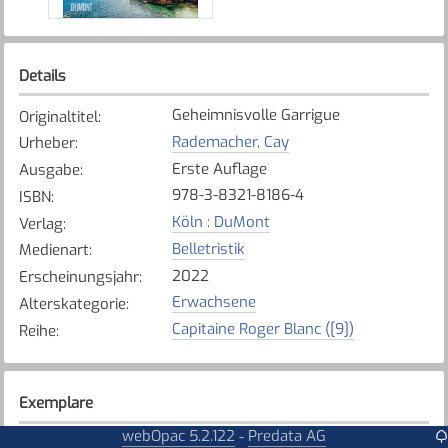
Details
Geheimnisvolle Garrigue
Originaltitel
:
Rademacher, Cay
Urheber
:
Erste Auflage
Ausgabe
:
978-3-8321-8186-4
ISBN
:
Köln : DuMont
Verlag
:
Belletristik
Medienart
:
2022
Erscheinungsjahr
:
Erwachsene
Alterskategorie
:
Capitaine Roger Blanc ([9])
Reihe
:
Exemplare
webOpac 5.2.122
Predata AG
-
Karte anzeigen