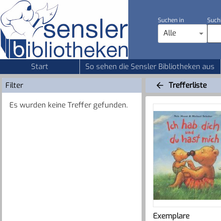
Suchen in
Such
Alle
Start
So sehen die Sensler Bibliotheken aus
Filter
Trefferliste
Es wurden keine Treffer gefunden.
Exemplare