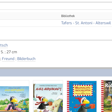
Bibliothek
Tafers - St. Antoni - Alterswil
tsch
 S. ; 27 cm
;
Freund
;
Bilderbuch