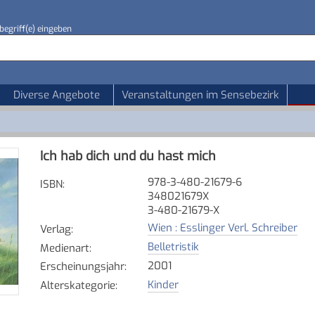
begriff(e) eingeben
Diverse Angebote
Veranstaltungen im Sensebezirk
Ich hab dich und du hast mich
978-3-480-21679-6
ISBN
:
348021679X
3-480-21679-X
Wien : Esslinger Verl. Schreiber
Verlag
:
Belletristik
Medienart
:
2001
Erscheinungsjahr
:
Kinder
Alterskategorie
: