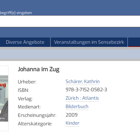
begriff(e) eingeben
Diverse Angebote
Veranstaltungen im Sensebezirk
Johanna im Zug
Schärer, Kathrin
Urheber
:
978-3-7152-0582-3
ISBN
:
Zürich : Atlantis
Verlag
:
Bilderbuch
Medienart
:
2009
Erscheinungsjahr
:
Kinder
Alterskategorie
: