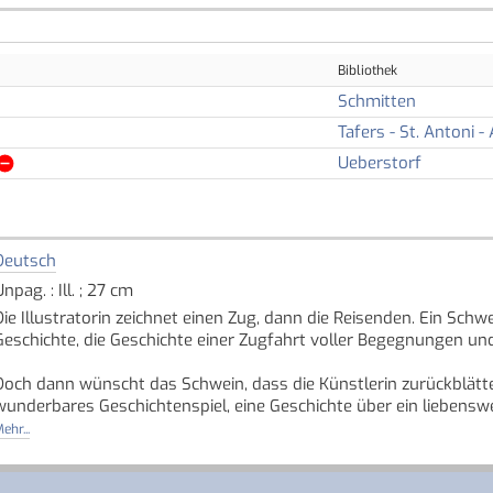
Bibliothek
Schmitten
Tafers - St. Antoni - 
Ueberstorf
Deutsch
npag. : Ill. ; 27 cm
Die Illustratorin zeichnet einen Zug, dann die Reisenden. Ein Schwei
Geschichte, die Geschichte einer Zugfahrt voller Begegnungen u
Doch dann wünscht das Schwein, dass die Künstlerin zurückblätter
wunderbares Geschichtenspiel, eine Geschichte über ein liebensw
und wer gern noch mehr hineinlesen möchte, findet Anspielungen 
ehr...
denn dort beginnt die Geschichte.
Quelle: Buchhaus.ch, bearbeitet mit ChatGPT
]