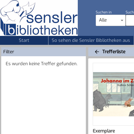
Suchen in
Such
Alle
Start
So sehen die Sensler Bibliotheken aus
Filter
Trefferliste
Es wurden keine Treffer gefunden.
Exemplare