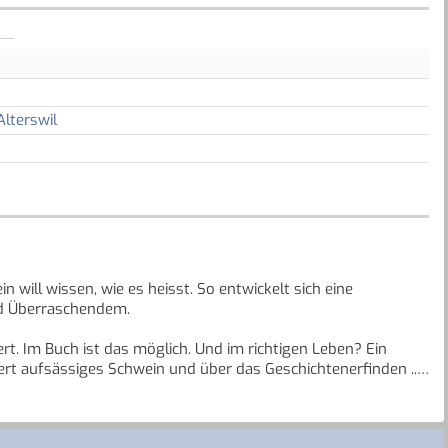
Alterswil
n will wissen, wie es heisst. So entwickelt sich eine
nd Überraschendem.
t. Im Buch ist das möglich. Und im richtigen Leben? Ein
ert aufsässiges Schwein und über das Geschichtenerfinden ...
in den Bildern und auf dem Arbeitstisch von Kathrin Schärer,