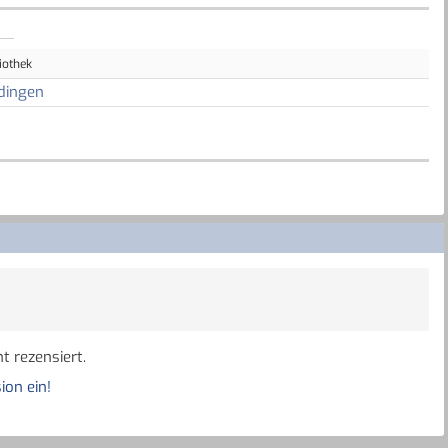
iothek
dingen
t rezensiert.
ion ein!