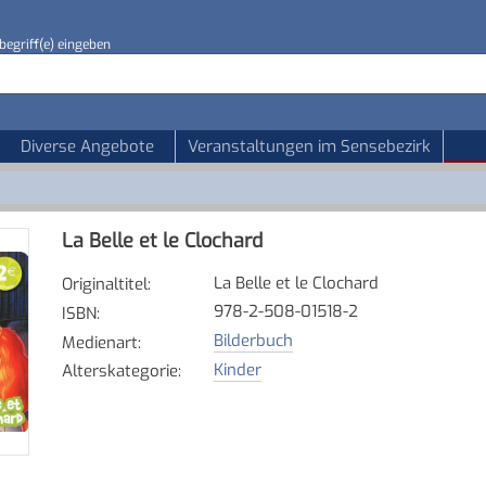
begriff(e) eingeben
Diverse Angebote
Veranstaltungen im Sensebezirk
La Belle et le Clochard
La Belle et le Clochard
Originaltitel
:
978-2-508-01518-2
ISBN
:
Bilderbuch
Medienart
:
Kinder
Alterskategorie
: