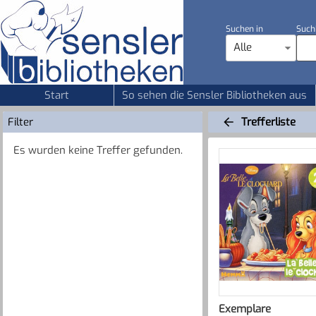
Suchen in
Such
Alle
Start
So sehen die Sensler Bibliotheken aus
Filter
Trefferliste
Es wurden keine Treffer gefunden.
Exemplare