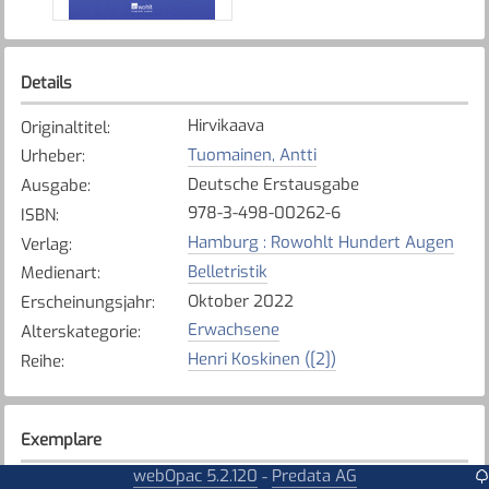
Details
Hirvikaava
Originaltitel
:
Tuomainen, Antti
Urheber
:
Deutsche Erstausgabe
Ausgabe
:
978-3-498-00262-6
ISBN
:
Hamburg : Rowohlt Hundert Augen
Verlag
:
Belletristik
Medienart
:
Oktober 2022
Erscheinungsjahr
:
Erwachsene
Alterskategorie
:
Henri Koskinen ([2])
Reihe
:
Exemplare
webOpac 5.2.120
Predata AG
-
Karte anzeigen