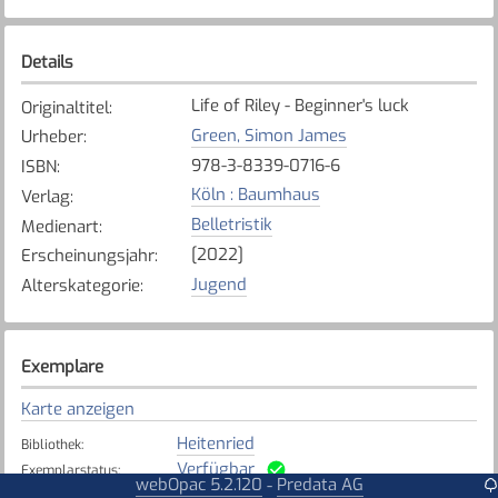
Details
Life of Riley - Beginner's luck
Originaltitel
:
Green, Simon James
Urheber
:
978-3-8339-0716-6
ISBN
:
Köln : Baumhaus
Verlag
:
Belletristik
Medienart
:
[2022]
Erscheinungsjahr
:
Jugend
Alterskategorie
:
Exemplare
Karte anzeigen
Heitenried
Bibliothek
:
Verfügbar
Exemplarstatus
:
webOpac 5.2.120
Predata AG
-