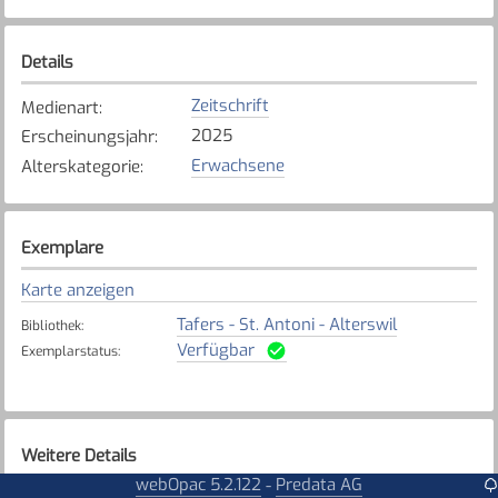
Details
Zeitschrift
Medienart
:
2025
Erscheinungsjahr
:
Erwachsene
Alterskategorie
:
Exemplare
Karte anzeigen
Tafers - St. Antoni - Alterswil
Bibliothek
:
Verfügbar
Exemplarstatus
:
Weitere Details
webOpac 5.2.122
Predata AG
-