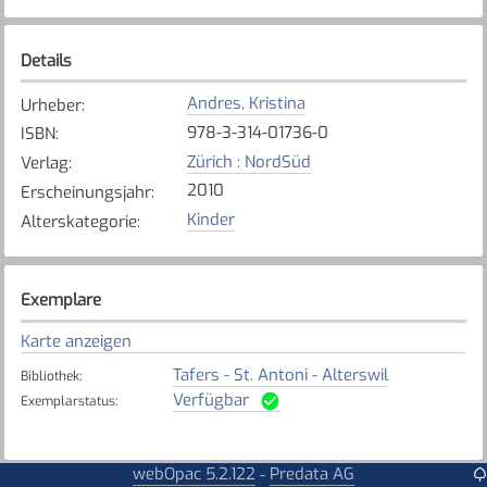
Details
Andres, Kristina
Urheber
:
978-3-314-01736-0
ISBN
:
Zürich : NordSüd
Verlag
:
2010
Erscheinungsjahr
:
Kinder
Alterskategorie
:
Exemplare
Karte anzeigen
Tafers - St. Antoni - Alterswil
Bibliothek
:
Verfügbar
Exemplarstatus
:
webOpac 5.2.122
Predata AG
-