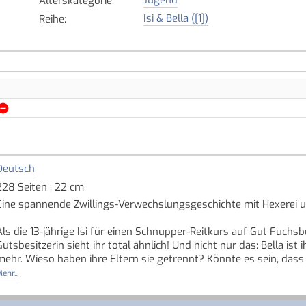
Alterskategorie
:
Isi & Bella ([1])
Reihe
:
Deutsch
228 Seiten ; 22 cm
Eine spannende Zwillings-Verwechslungsgeschichte mit Hexerei un
Als die 13-jährige Isi für einen Schnupper-Reitkurs auf Gut Fuchs
Gutsbesitzerin sieht ihr total ähnlich! Und nicht nur das: Bella is
mehr. Wieso haben ihre Eltern sie getrennt? Könnte es sein, dass
plötzlich an sich bemerkt?
ehr...
Kurzerhand beschliessen sie, die Rollen zu tauschen. Während Bella