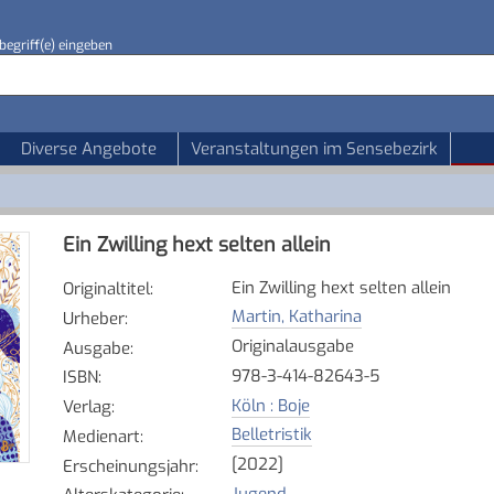
begriff(e) eingeben
Diverse Angebote
Veranstaltungen im Sensebezirk
Ein Zwilling hext selten allein
Ein Zwilling hext selten allein
Originaltitel
:
Martin, Katharina
Urheber
:
Originalausgabe
Ausgabe
:
978-3-414-82643-5
ISBN
:
Köln : Boje
Verlag
:
Belletristik
Medienart
:
[2022]
Erscheinungsjahr
:
Jugend