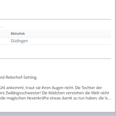
Bibliothek
Düdingen
d Reiterhof-Setting.
bühl ankommt, traut sie ihren Augen nicht. Die Tochter der
t ihre Zwillingsschwester! Die Mädchen verstehen die Welt nicht
 die magischen Hexenkräfte etwas damit zu tun haben, die Isi
 zu ihrem Vater in die Stadt fährt, bleibt Isi auf dem Hof.