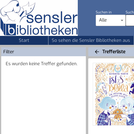
Suchen in
Such
Alle
Start
So sehen die Sensler Bibliotheken aus
Filter
Trefferliste
Es wurden keine Treffer gefunden.