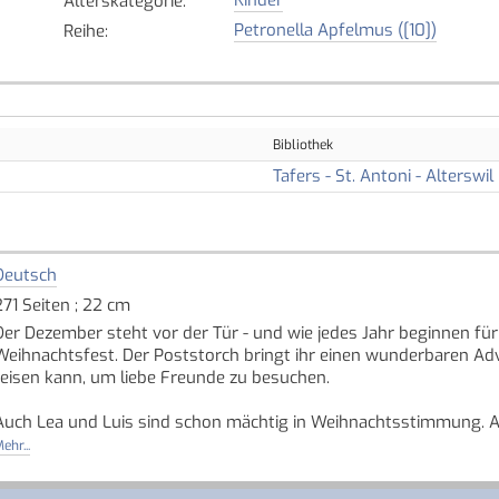
Alterskategorie
:
Petronella Apfelmus ([10])
Reihe
:
Bibliothek
Tafers - St. Antoni - Alterswil
Deutsch
271 Seiten ; 22 cm
Der Dezember steht vor der Tür - und wie jedes Jahr beginnen fü
Weihnachtsfest. Der Poststorch bringt ihr einen wunderbaren A
reisen kann, um liebe Freunde zu besuchen.
Auch Lea und Luis sind schon mächtig in Weihnachtsstimmung. An
Apfelgarten ist diesmal ein besonders grosses Weihnachtsfest g
ehr...
Auf dem Weg zum 24. Dezember gibt es für Petronella und ihre 