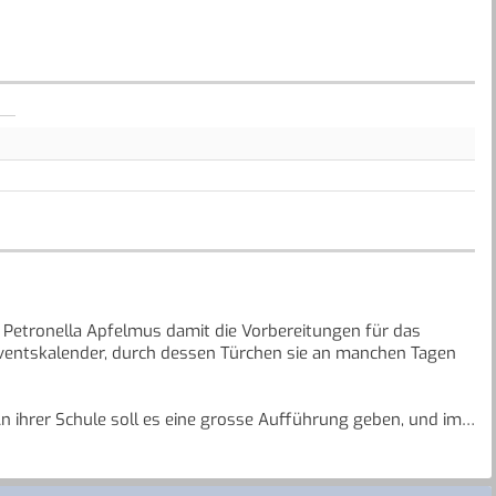
r Petronella Apfelmus damit die Vorbereitungen für das
dventskalender, durch dessen Türchen sie an manchen Tagen
 ihrer Schule soll es eine grosse Aufführung geben, und im
eplant.
Freunde noch viel vorzubereiten und so manches Abenteuer zu