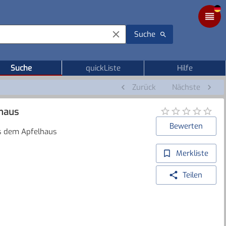
Suche
Suche
quickListe
Hilfe
Zurück
Nächste
lhaus
Bewerten
us dem Apfelhaus
Merkliste
Teilen