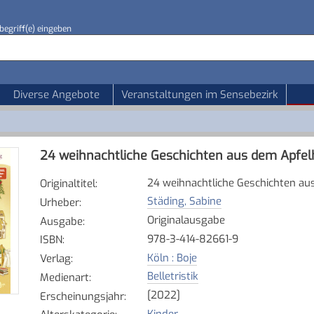
begriff(e) eingeben
Diverse Angebote
Veranstaltungen im Sensebezirk
24 weihnachtliche Geschichten aus dem Apfe
24 weihnachtliche Geschichten a
Originaltitel
:
Städing, Sabine
Urheber
:
Originalausgabe
Ausgabe
:
978-3-414-82661-9
ISBN
:
Köln : Boje
Verlag
:
Belletristik
Medienart
:
[2022]
Erscheinungsjahr
:
Kinder