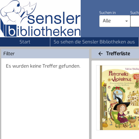
Suchen in
Such
Alle
Start
So sehen die Sensler Bibliotheken aus
Filter
Trefferliste
Es wurden keine Treffer gefunden.