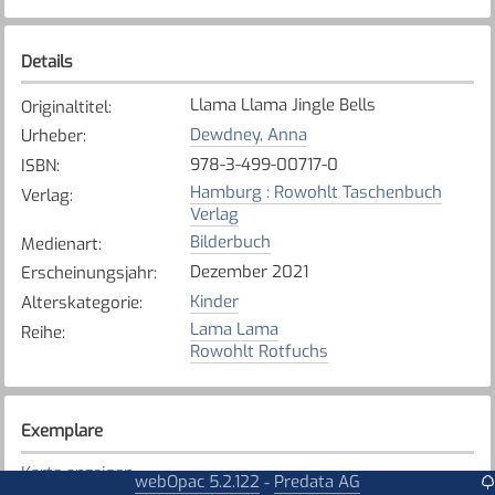
Details
Llama Llama Jingle Bells
Originaltitel
:
Dewdney, Anna
Urheber
:
978-3-499-00717-0
ISBN
:
Hamburg : Rowohlt Taschenbuch
Verlag
:
Verlag
Bilderbuch
Medienart
:
Dezember 2021
Erscheinungsjahr
:
Kinder
Alterskategorie
:
Lama Lama
Reihe
:
Rowohlt Rotfuchs
Exemplare
Karte anzeigen
webOpac 5.2.122
Predata AG
-