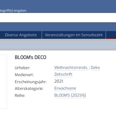
begriff(e) eingeben
Diverse Angebote
Veranstaltungen im Sensebezirk
BLOOM's DECO
Weihnachtstrends,
;
Deko
Urheber
:
Zeitschrift
Medienart
:
2021
Erscheinungsjahr
:
Erwachsene
Alterskategorie
:
BLOOM'S (2021/6)
Reihe
: