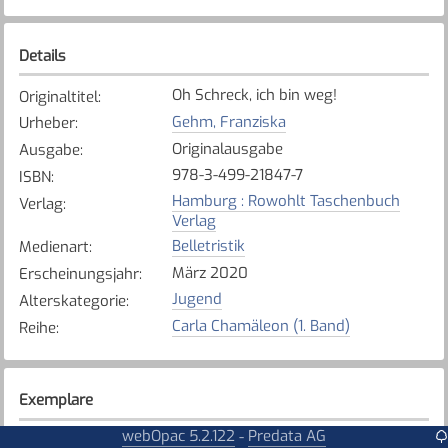
Details
Oh Schreck, ich bin weg!
Originaltitel
:
Gehm, Franziska
Urheber
:
Originalausgabe
Ausgabe
:
978-3-499-21847-7
ISBN
:
Hamburg : Rowohlt Taschenbuch
Verlag
:
Verlag
Belletristik
Medienart
:
März 2020
Erscheinungsjahr
:
Jugend
Alterskategorie
:
Carla Chamäleon (1. Band)
Reihe
:
Exemplare
webOpac 5.2.122
Predata AG
-
Karte anzeigen