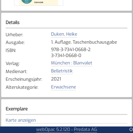
Details
Duken, Heike
Urheber
:
1. Auflage, Taschenbuchausgabe
Ausgabe
:
978-3-7341-0668-2
ISBN
:
3-7341-0668-0
München : Blanvalet
Verlag
:
Belletristik
Medienart
:
2021
Erscheinungsjahr
:
Erwachsene
Alterskategorie
:
Exemplare
Karte anzeigen
Tafers - St. Antoni - Alterswil
webOpac 5.2.120
Predata AG
-
Bibliothek
: